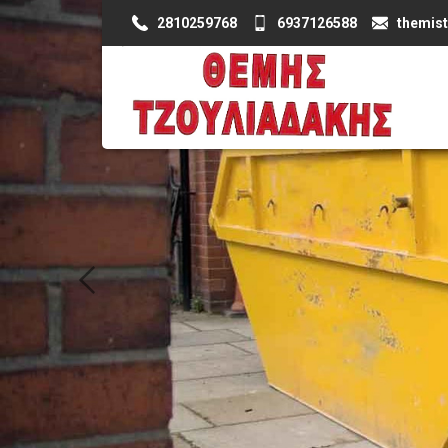
2810259768
6937126588
themis