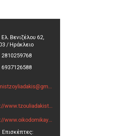
Ελ. Βενιζέλου 62,
03 / Ηράκλειο
2810259768
6937126588
themistzoyliadakis@gmail.com
http://www.tzouliadakisthemis.4ty.gr
http://www.oikodomikaylikatzouliadakis.gr
Επισκέπτες: