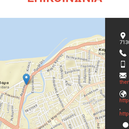
713
,