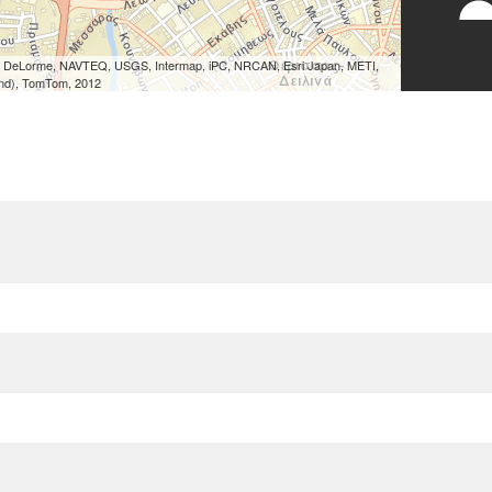
ri, DeLorme, NAVTEQ, USGS, Intermap, iPC, NRCAN, Esri Japan, METI,
land), TomTom, 2012